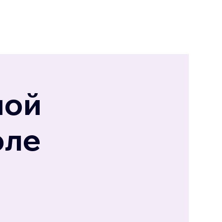
шой
эле