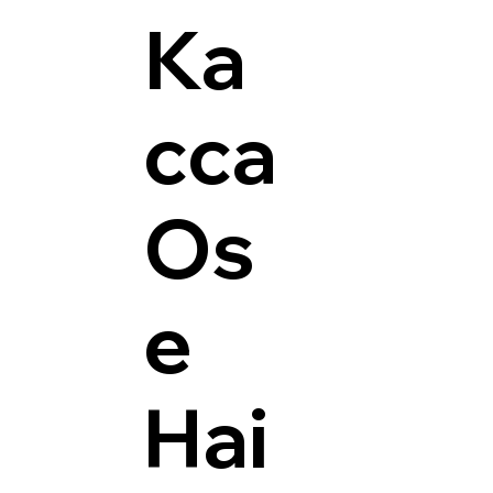
Ка
сса
Os
e
Hai