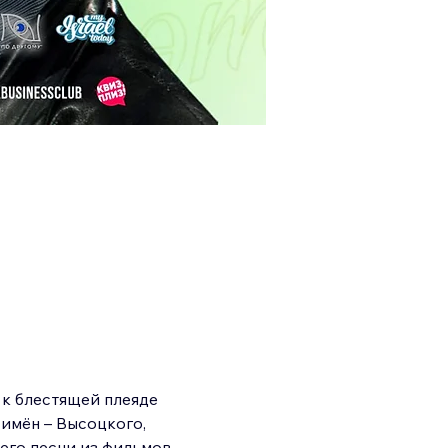
к блестящей плеяде 
имён – Высоцкого, 
 его песни из фильмов 