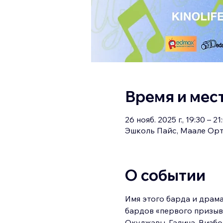
Время и мес
26 нояб. 2025 г., 19:30 – 21
Эшколь Пайс, Маале Орт
О событии
Имя этого барда и драма
бардов «первого призыва
Окуджавы, Галича, Визбор