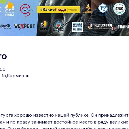
то
:00
 15,Кармиэль
турга хорошо известно нашей публике. Он принадлежит 
» и по праву занимает достойное место в ряду великих 
а. Он из бардов – самый «театральный», у всех на слуху