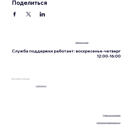
Поделиться
Связаться с нами
Служба поддержки работает: воскресенье-четверг
12:00-16:00
Ришон Ле-Цион 13, Нетания
+972555076342
Правила использования
Политика конфиденциальности