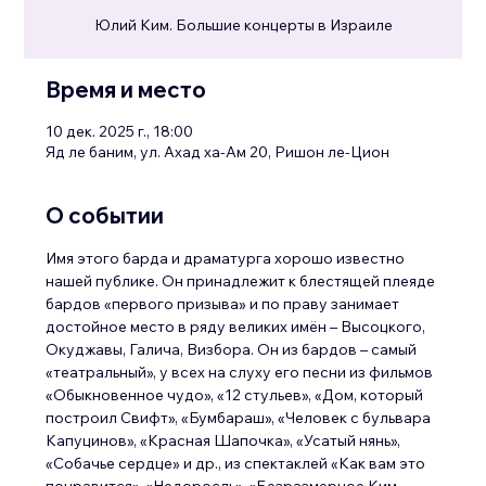
Юлий Ким. Большие концерты в Израиле
Время и место
10 дек. 2025 г., 18:00
Яд ле баним, ул. Ахад ха-Ам 20, Ришон ле-Цион
О событии
Имя этого барда и драматурга хорошо известно 
нашей публике. Он принадлежит к блестящей плеяде 
бардов «первого призыва» и по праву занимает 
достойное место в ряду великих имён – Высоцкого, 
Окуджавы, Галича, Визбора. Он из бардов – самый 
«театральный», у всех на слуху его песни из фильмов 
«Обыкновенное чудо», «12 стульев», «Дом, который 
построил Свифт», «Бумбараш», «Человек с бульвара 
Капуцинов», «Красная Шапочка», «Усатый нянь», 
«Собачье сердце» и др., из спектаклей «Как вам это 
понравится», «Недоросль», «Безразмерное Ким-