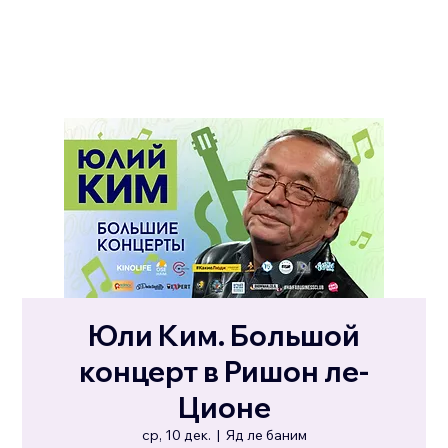
Юли Ким. Большой
концерт в Ришон ле-
Ционе
ср, 10 дек.
  |  
Яд ле баним