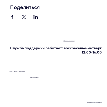
Поделиться
Связаться с нами
Служба поддержки работает: воскресенье-четверг
12:00-16:00
Ришон Ле-Цион 13, Нетания
+972555076342
Правила использования