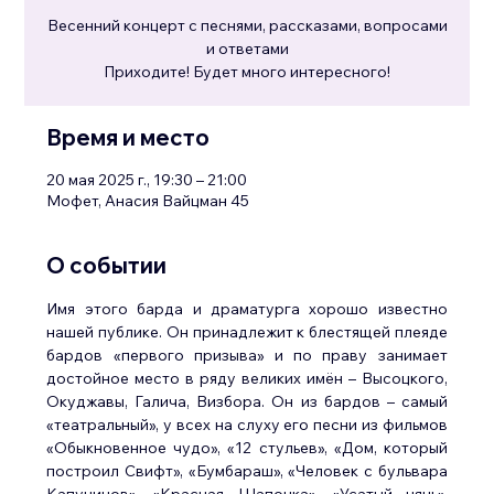
Весенний концерт с песнями, рассказами, вопросами
и ответами
Приходите! Будет много интересного!
Время и место
20 мая 2025 г., 19:30 – 21:00
Мофет, Анасия Вайцман 45
О событии
Имя этого барда и драматурга хорошо известно 
нашей публике. Он принадлежит к блестящей плеяде 
бардов «первого призыва» и по праву занимает 
достойное место в ряду великих имён – Высоцкого, 
Окуджавы, Галича, Визбора. Он из бардов – самый 
«театральный», у всех на слуху его песни из фильмов 
«Обыкновенное чудо», «12 стульев», «Дом, который 
построил Свифт», «Бумбараш», «Человек с бульвара 
Капуцинов», «Красная Шапочка», «Усатый нянь», 