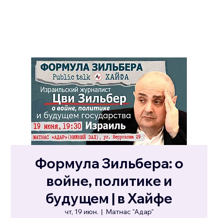
Формула Зильбера: о
войне, политике и
будущем | в Хайфе
чт, 19 июн.
  |  
Матнас "Адар"