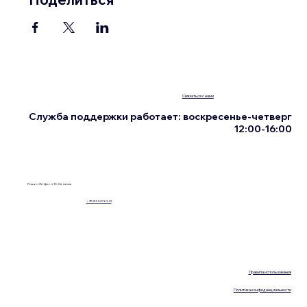
Связаться с нами
Служба поддержки работает: воскресенье-четверг
12:00-16:00
Ришон Ле-Цион 13, Нетания
+972555076342
Правила использования
Политика конфиденциальности