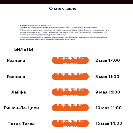
О спектакле
🦔 Премьера от театра ДОМ ЧЁРНОЙ СОВЫ!
Трогательный и очень уютный спектакль по мотивам сказок Сергея Козлова «Правда, мы будем всегда?»
🐻 Несколько историй из жизни четырёх друзей – Ёжика, Медвежонка, Зайца и Ослика. Они встретятся и расскажут друг
другу свои сны, превратятся в ветер, снежинки, поросёнка и волка, будут петь, бегать и бросаться подушками, чтобы
оттенить тишину, а ещё, сидя на берегу реки, поймают... звёзды.
⭐ Спектакль о дружбе, заботе, поддержке, доброте, любви и вере. Дети увидят милые приключения четырёх забавных
лесных обитателей, а взрослые услышат философские сказки о нас с вами.
БИЛЕТЫ
Мероприятие
Раанана
2 мая 17:00
Мероприятие
3 мая 11:00
Раанана
Мероприятие
9 мая 16:00
Хайфа
прошло
Мероприятие
Ришон-Ле-Цион
10 мая 11:00
прошло
Мероприятие
16 мая 14:00
Петах-Тиква
прошло