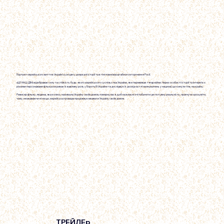
Портрет єврейського життя в Україні сьогодні у дзеркалі історії та в тіні повномасштабного вторгнення Росії.
«ЦЕ НАШ ДІМ» відображає силу та стійкість будь-якого єврейського суспільства України, яке переживає тягар війни. Через особисті історії та інтерв'ю з
різними персонажами фільм розкриває їх важливу роль у боротьбі України та досліджує їх досвід на тлі звинувачень у нацизмі, що кинули тінь на країну.
Режисер фільму, людина, яка колись називала Україну своїм домом, повернулася, щоб на власні очі побачити цю потужну реальність, прагнучи зрозуміти,
чому, незважаючи ні на що, єврейська громада продовжує вважати Україну своїм домом.
ТРЕЙЛЕр