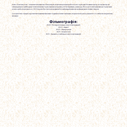
Алекс Осмоловський – талановитий режисер із більш ніж десятирічним досвідом роботи в кіно та рекламі. Почавши кар'єру як продюсер, він
співпрацював із найбільшими телекомпаніями та рекламними агенціями, а потім перейшов у режисуру. Його короткометражні фільми та рекламні
ролики здобули визнання, а у 2022 році він був тричі нагороджений як найкращий режисер на міжнародних кінофестивалях.
Сьогодні Алекс працює над повнометражними фільмами та драматичними серіалами, поєднуючи візуальну виразність із глибоким зануренням у
матеріал.
Фільмографія:
2023 – Последняя помощь (короткометражний)
2022 – Индиго
2022 – Перед концом
2021 – Океан в огне
2021 – Заниматься любовью (короткометражний)