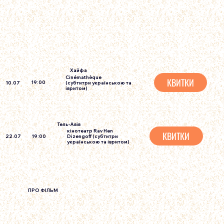
Хайфа
Cinémathèque
КВИТКИ
19:00
(субтитри українською та
10.07
івритом)
Тель-Авiв
кінотеатр Rav Hen
КВИТКИ
19:00
Dizengoff
(субтитри
22.07
українською та івритом)
ПРО ФIЛЬМ