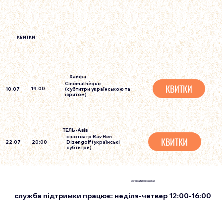
КВИТКИ
Хайфа
Cinémathèque
КВИТКИ
19:00
(субтитри українською та
10.07
івритом)
ТЕЛЬ-Авiв
кінотеатр Rav Hen
КВИТКИ
20:00
Dizengoff
(українські
22.07
субтитри)
Зв'язатися з нами
служба підтримки працює: неділя-четвер 12:00-16:00