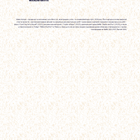
Майкл Катріх – продюсер та засновник Laco-films Ltd., який працює у кіно- та телевізійній індустрії з 2016 року. Його кар'єра охоплює широкий
спектр проектів – від повнометражних фільмів та серіалів до документальних робіт та рекламних кампаній. Серед його продюсерських робіт -
фільм "I Can't Say No to Myself" (2023), документальний проект "Violins of Hope" (2023), оригінальний серіал Netflix "Water and Fire" (2023), а також
успішні кінопроекти "Indigo", "Before the End" та "Make Lo. Крім цього, він активно працює над міжнародними зйомками, співпрацюючи з такими
платформами як Netflix, HULU, HOT, Reshet і KAN.