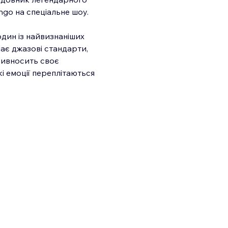
ngo на спеціальне шоу.
дин із найвизнаніших 
ає джазові стандарти, 
привносить своє 
і емоції переплітаються 