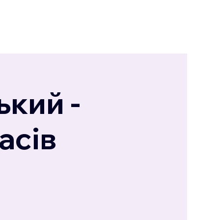
кий -
асів