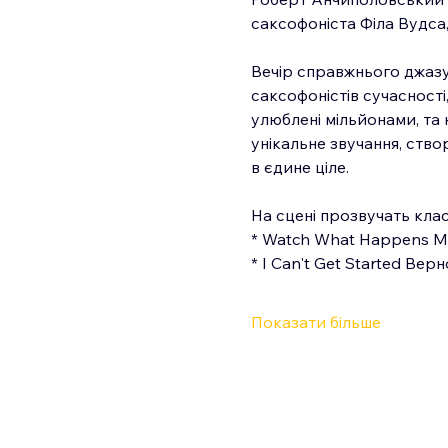
саксофоніста Філа Вудса,
Вечір справжнього джазу
саксофоністів сучасності
улюблені мільйонами, та н
унікальне звучання, ство
в єдине ціле.
На сцені прозвучать клас
* Watch What Happens М
* I Can't Get Started Ве
Показати більше