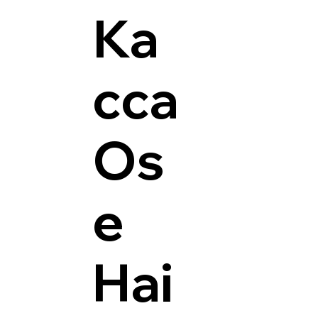
Ка
сса
Os
e
Hai