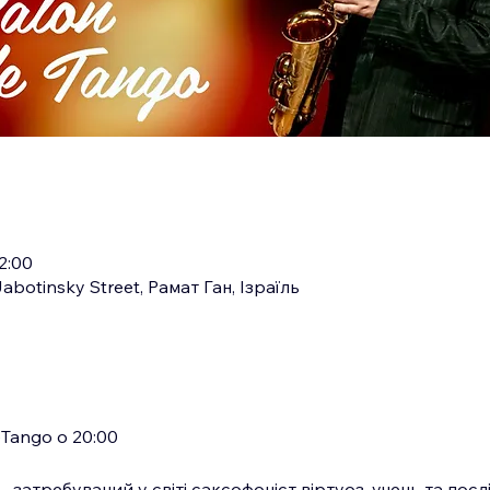
22:00
abotinsky Street, Рамат Ган, Ізраїль
eTango о 20:00
затребуваний у світі саксофоніст віртуоз, учень та пос