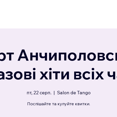
рт Анчиполовсь
зові хіти всіх ч
пт, 22 серп.
  |  
Salon de Tango
Поспішайте та купуйте квитки.