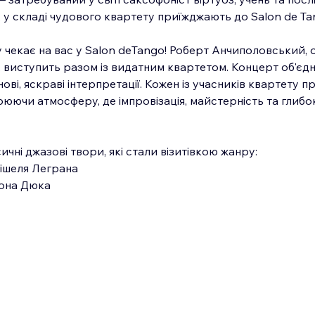
 у складі чудового квартету приїжджають до Salon de Ta
 чекає на вас у Salon deTango! Роберт Анчиполовський, о
, виступить разом із видатним квартетом. Концерт об'єдн
ові, яскраві інтерпретації. Кожен із учасників квартету 
рюючи атмосферу, де імпровізація, майстерність та глибок
ичні джазові твори, які стали візитівкою жанру:
ішеля Леграна
рнона Дюка