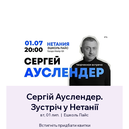
Сергій Ауслендер.
Зустріч у Нетанії
вт, 01 лип.
  |  
Ешколь Пайс
Встигніть придбати квитки