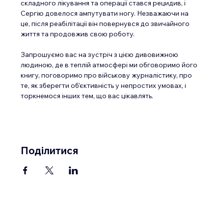
складного лікування та операції стався рецидив, і 
Сергію довелося ампутувати ногу. Незважаючи на 
це, після реабілітації він повернувся до звичайного 
життя та продовжив свою роботу.
Запрошуємо вас на зустріч з цією дивовижною 
людиною, де в теплій атмосфері ми обговоримо його 
книгу, поговоримо про військову журналістику, про 
те, як зберегти об'єктивність у непростих умовах, і 
торкнемося інших тем, що вас цікавлять.
Поділитися