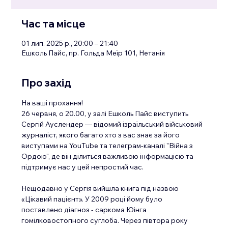
Час та місце
01 лип. 2025 р., 20:00 – 21:40
Ешколь Пайс, пр. Гольда Меїр 101, Нетанія
Про захід
На ваші прохання!
26 червня, о 20.00, у залі Ешколь Пайс виступить 
Сергій Ауслендер — відомий ізраїльський військовий 
журналіст, якого багато хто з вас знає за його 
виступами на YouTube та телеграм-каналі "Війна з 
Ордою", де він ділиться важливою інформацією та 
підтримує нас у цей непростий час.
Нещодавно у Сергія вийшла книга під назвою 
«Цікавий пацієнт». У 2009 році йому було 
поставлено діагноз - саркома Юінга 
гомілковостопного суглоба. Через півтора року 