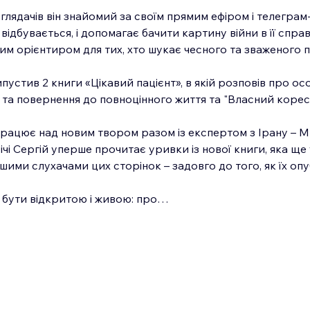
глядачів він знайомий за своїм прямим ефіром і телеграм
 відбувається, і допомагає бачити картину війни в її спра
м орієнтиром для тих, хто шукає чесного та зваженого по
устив 2 книги «Цікавий пацієнт», в якій розповів про о
а повернення до повноцінного життя та "Власний кореспон
і працює над новим твором разом із експертом з Ірану – 
ічі Сергій уперше прочитає уривки із нової книги, яка ще 
шими слухачами цих сторінок – задовго до того, як їх опу
є бути відкритою і живою: про…