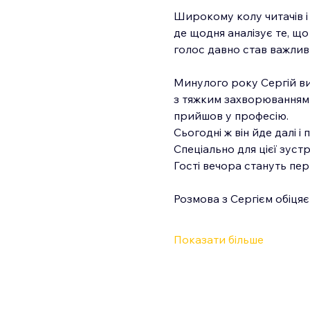
Широкому колу читачів і 
де щодня аналізує те, що
голос давно став важливи
Минулого року Сергій вип
з тяжким захворюванням т
прийшов у професію.
Сьогодні ж він йде далі 
Спеціально для цієї зустр
Гості вечора стануть пер
Розмова з Сергієм обіця
Показати більше