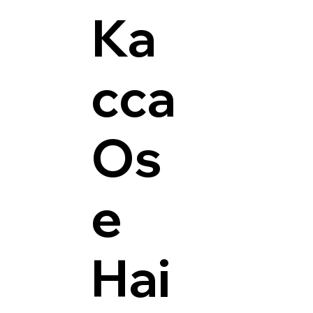
Ка
сса
Os
e
Hai