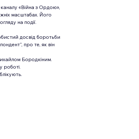
-каналу «Війна з Ордою», 
вжніх масштабах. Його 
гляду на події.
собистий досвід боротьби 
дент", про те, як він 
Михайлом Бородкіним. 
у роботі.
блікують.