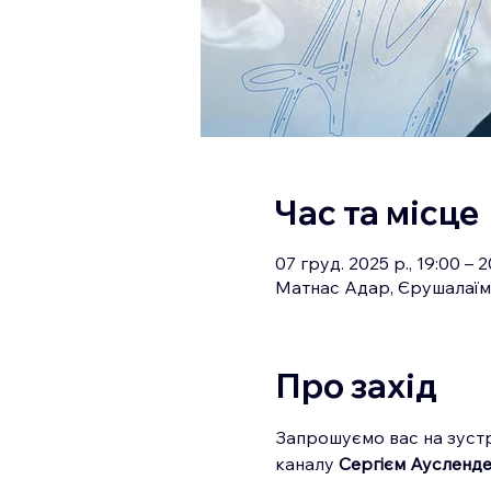
Час та місце
07 груд. 2025 р., 19:00 – 2
Матнас Адар, Єрушалаїм
Про захід
Запрошуємо вас на зустр
каналу 
Сергієм Аусленд