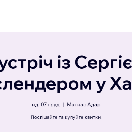
устріч із Сергі
слендером у Ха
нд, 07 груд.
  |  
Матнас Адар
Поспішайте та купуйте квитки.