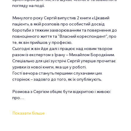
погляду на події.
Минулого року Сергій випустив 2 книги «Цікавий 
пацієнт», в якій розповів про особистий досвід 
боротьби з тяжким захворюванням та повернення до 
повноцінного життя та "Власний кореспондент", про 
те, як він прийшов у професію.
Сьогодні ж він йде далі і працює над новим твором 
разом із експертом з Ірану – Михайлом Бородкіним. 
Спеціально для цієї зустрічі Сергій уперше прочитає 
уривки із нової книги, яка ще у роботі.
Гості вечора стануть першими слухачами цих 
сторінок – задовго до того, як їх опублікують.
Розмова з Сергієм обіцяє бути відкритою і живою: 
про…
Показати більше