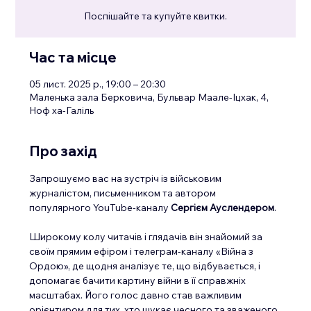
Поспішайте та купуйте квитки.
Час та місце
05 лист. 2025 р., 19:00 – 20:30
Маленька зала Берковича, Бульвар Маале-Іцхак, 4,
Ноф ха-Галіль
Про захід
Запрошуємо вас на зустріч із військовим 
журналістом, письменником та автором 
популярного YouTube-каналу 
Сергієм Ауслендером
.
Широкому колу читачів і глядачів він знайомий за 
своїм прямим ефіром і телеграм-каналу «Війна з 
Ордою», де щодня аналізує те, що відбувається, і 
допомагає бачити картину війни в її справжніх 
масштабах. Його голос давно став важливим 
орієнтиром для тих, хто шукає чесного та зваженого 