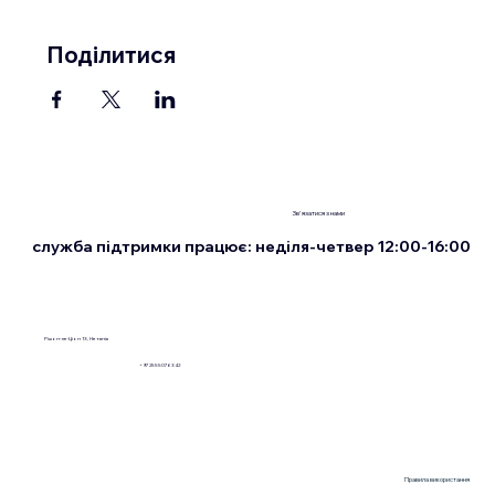
Поділитися
Зв'язатися з нами
служба підтримки працює: неділя-четвер 12:00-16:00
Рішон-ле-Ціон 13, Нетанія
+972555076342
Правила використання