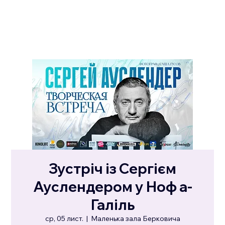
Зустріч із Сергієм
Ауслендером у Ноф а-
Галіль
ср, 05 лист.
  |  
Маленька зала Берковича