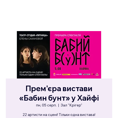
Прем'єра вистави
«Бабин бунт» у Хайфі
пн, 05 серп.
  |  
Зал "Крігер"
22 артисти на сцені! Тільки одна вистава!