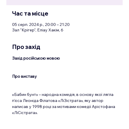
Час та місце
05 серп. 2024 р., 20:00 – 21:20
Зал "Крігер", Еліау Хакім, 6
Про захід
Захід російською мовою
Про виставу
«Бабин бунт» – народна комедія, в основу якої лягла 
п'єса Леоніда Філатова «ЛіЗістрата», яку автор 
написав у 1998 році за мотивами комедії Арістофана 
«ЛіСістрата».