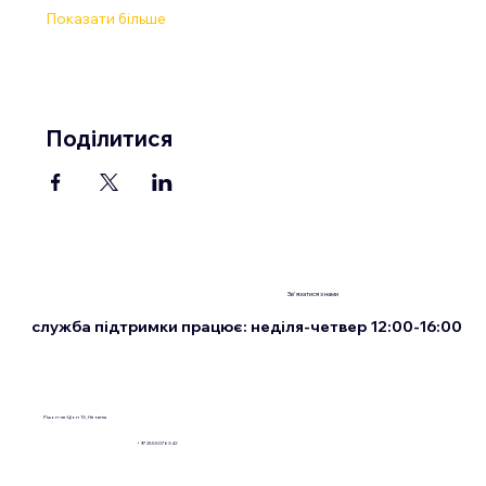
Показати більше
Поділитися
Зв'язатися з нами
служба підтримки працює: неділя-четвер 12:00-16:00
Рішон-ле-Ціон 13, Нетанія
+972555076342