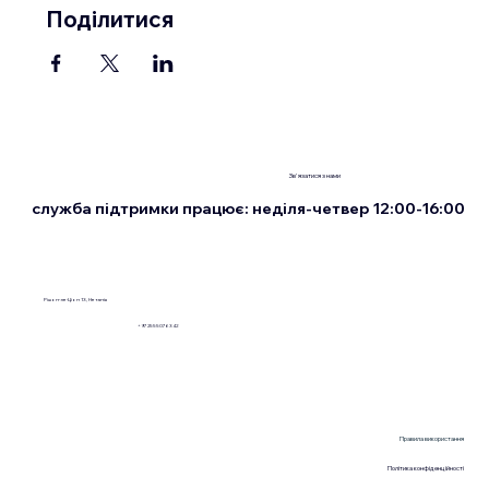
Поділитися
Зв'язатися з нами
служба підтримки працює: неділя-четвер 12:00-16:00
Рішон-ле-Ціон 13, Нетанія
+972555076342
Правила використання
Політика конфіденційності