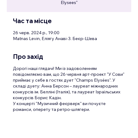
Elysees"
Час та місце
26 черв. 2024 р., 19:00
Matnas Levin, Еліягу Анаві-3. Беєр-Шева
Про захід
Дорогі наші глядачі! Ми із задоволенням
повідомляємо вам, що 26 червня арт-проект "У Сови"
приймає у себе в гостях дует "Сhamps Еlysées". У
складі дуету: Анна Берсон – лауреат міжнародних
конкурсів ім. Белліні (Італія), та лауреат Ізраїльських
конкурсів Борис Кадін.
У концерті "Музичний феєрверк" ви почуєте
романси, оперету та ретро-шлягери.