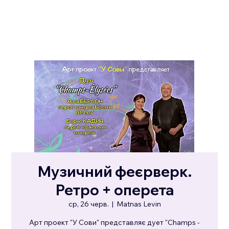
Музичний феєрверк.
Ретро + оперета
ср, 26 черв.
  |  
Matnas Levin
Арт проект "У Сови" представляє дует "Champs -