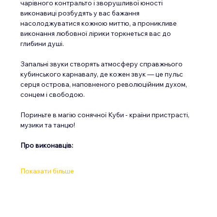
чарівного контральто і зворушливої ​​юності 
виконавиці розбудять у вас бажання 
насолоджуватися кожною миттю, а проникливе 
виконання любовної лірики торкнеться вас до 
глибини душі.
Запальні звуки створять атмосферу справжнього 
кубинського карнавалу, де кожен звук — це пульс 
серця острова, наповненого революційним духом, 
сонцем і свободою.
Пориньте в магію сонячної Куби - країни пристрасті, 
музики та танцю!
Про виконавців:
Показати більше