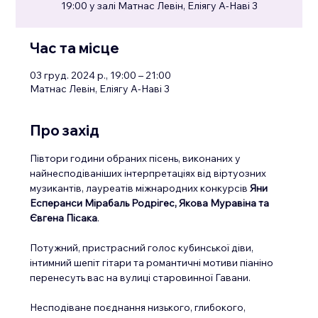
19:00 у залі Матнас Левін, Еліягу А-Наві 3
Час та місце
03 груд. 2024 р., 19:00 – 21:00
Матнас Левін, Еліягу А-Наві 3
Про захід
Півтори години обраних пісень, виконаних у 
найнесподіваніших інтерпретаціях від віртуозних 
музикантів, лауреатів міжнародних конкурсів 
Яни 
Есперанси Мірабаль Родрігес, Якова Муравіна та 
Євгена Пісака
.
Потужний, пристрасний голос кубинської діви, 
інтимний шепіт гітари та романтичні мотиви піаніно 
перенесуть вас на вулиці старовинної Гавани.
Несподіване поєднання низького, глибокого, 