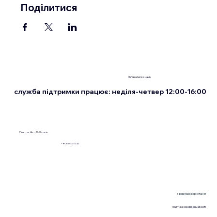
Поділитися
Зв'язатися з нами
служба підтримки працює: неділя-четвер 12:00-16:00
Рішон-ле-Ціон 13, Нетанія
+972555076342
Правила використання
Політика конфіденційності