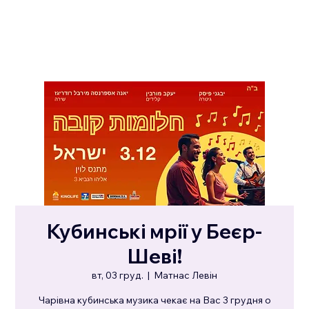
Кубинські мрії у Беєр-
Шеві!
вт, 03 груд.
  |  
Матнас Левін
Чарівна кубинська музика чекає на Вас 3 грудня о