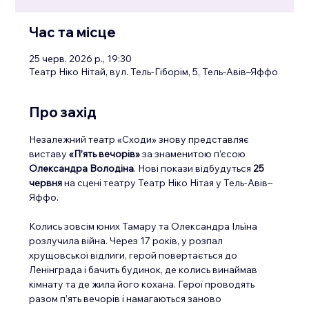
Час та місце
25 черв. 2026 р., 19:30
Театр Ніко Нітай, вул. Тель-Гіборім, 5, Тель-Авів–Яффо
Про захід
Незалежний театр «Сходи» знову представляє 
виставу 
«П’ять вечорів»
 за знаменитою п’єсою 
Олександра Володіна
. Нові покази відбудуться 
25 
червня
 на сцені театру Театр Ніко Нітая у Тель-Авів–
Яффо.
Колись зовсім юних Тамару та Олександра Ільїна 
розлучила війна. Через 17 років, у розпал 
хрущовської відлиги, герой повертається до 
Ленінграда і бачить будинок, де колись винаймав 
кімнату та де жила його кохана. Герої проводять 
разом п’ять вечорів і намагаються заново 