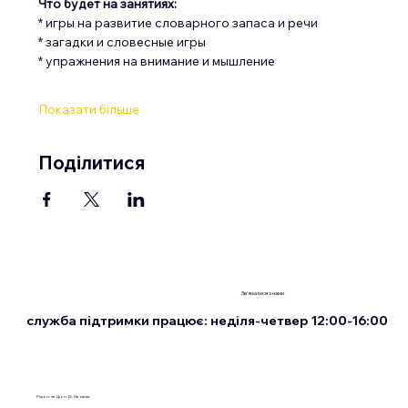
Что будет на занятиях:
* игры на развитие словарного запаса и речи
* загадки и словесные игры
* упражнения на внимание и мышление
Показати більше
Поділитися
Зв'язатися з нами
служба підтримки працює: неділя-четвер 12:00-16:00
Рішон-ле-Ціон 13, Нетанія