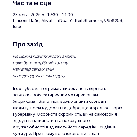
Час та місце
23 жовт. 2025 р., 19:30 – 21:00
Ешколь Пайс, Aliyat HaNoar 6, Beit Shemesh, 9958258,
Israel
Про захід
Не можна підняти людей з колін,
поки батіг потрібний холопу;
нам вітер свіжих змін
завжди вдували через дупу
Ігор Губерман отримав широку популярність 
завдяки своїм сатиричним чотиривіршам 
(«гарикам»). Зізнатися, важко знайти сьогодні 
людину, носія мудрості та добра, що дорівнює Ігорю 
Губерману. Особиста скромність, вічна самоіронія, 
відсутність чванства та показушного 
дружелюбності виділяють його серед інших діячів 
культури. При цьому його іскристий талант 