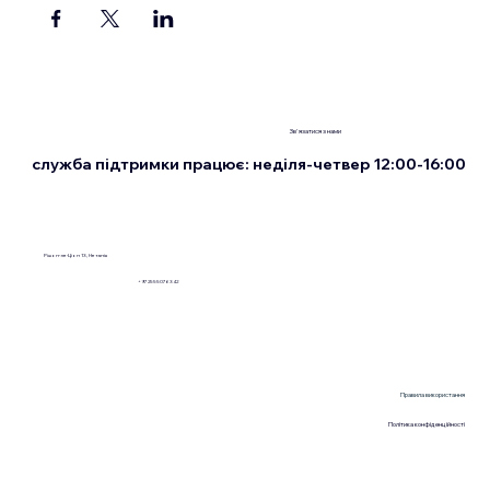
Зв'язатися з нами
служба підтримки працює: неділя-четвер 12:00-16:00
Рішон-ле-Ціон 13, Нетанія
+972555076342
Правила використання
Політика конфіденційності