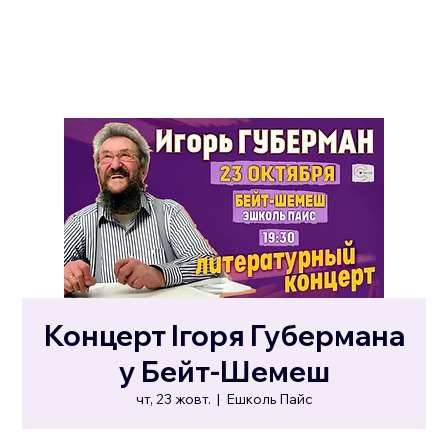
Концерт Ігоря Губермана
у Бейт-Шемеш
чт, 23 жовт.
  |  
Ешколь Пайс