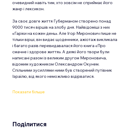
очевидний навіть тим, хто зовсім не сприймає його 
жанр і лексикон.
За своє довге життя Губерманом створено понад 
9000 тисяч віршів на злобу дня. Найвідоміші з них 
«Гаріки на кожен день». Але Ігор Миронович пише не 
тільки вірші, він видає щоденники, ажіотаж викликала 
і багато разів перевидавалася його книга «Про 
смачне і здорове життя». А деякі його твори були 
написані разом із великим другом Мироновича, 
відомим художником Олександром Окунем. 
Спільними зусиллями ними був створений путівник 
Ізраїлю, від якого неможливо відірватися.
Показати більше
Поділитися