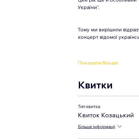
України".  
Тому ми вирішили відразу
концерт відомої українсь
Показати більше
Квитки
Тип квитка
Квиток Козацький
Більше інформації