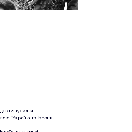
єднати зусилля 
вою "Україна та Ізраїль 
зраїльські друзі 