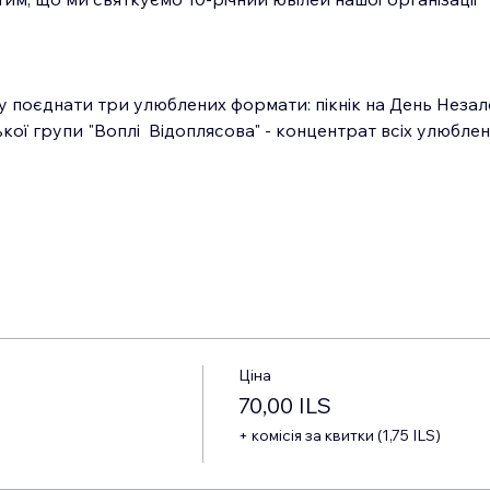
 поєднати три улюблених формати: пікнік на День Незалеж
кої групи "Воплі  Відоплясова" - концентрат всіх улюблени
Ціна
70,00 ILS
+ комісія за квитки (1,75 ILS)