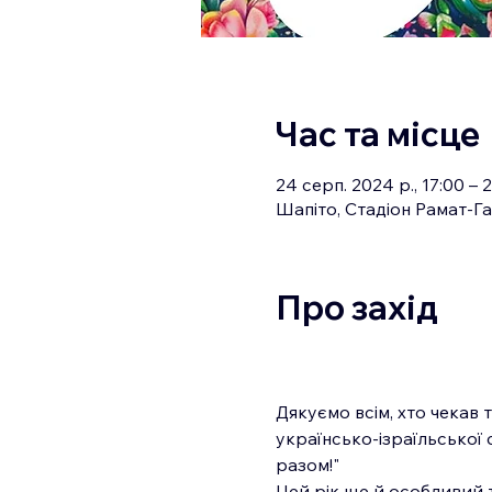
Час та місце
24 серп. 2024 р., 17:00 – 
Про захід
Дякуємо всім, хто чекав 
українсько-ізраїльської с
разом!" 
Цей рік ще й особливий т