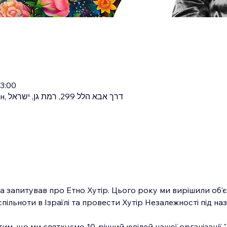
23:00
Шапіто, Стадіон Рамат-Ган, דרך אבא הלל 299, רמת גן, ישראל
та запитував про Етно Хутір. Цього року ми вирішили об'
пільноти в Ізраїлі та провести Хутір Незалежності під наз
им, що ми святкуємо 10-річний ювілей нашої організації "І