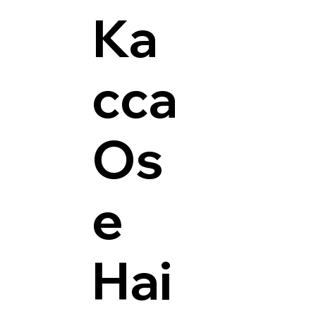
Ка
сса
Os
e
Hai