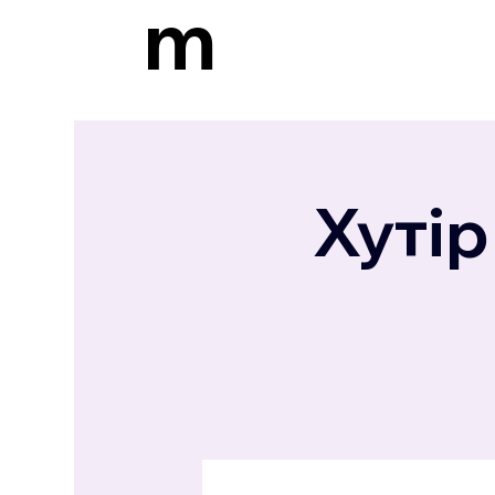
m
Хутір