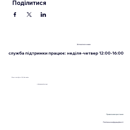
Поділитися
Зв'язатися з нами
служба підтримки працює: неділя-четвер 12:00-16:00
Рішон-ле-Ціон 13, Нетанія
+972555076342
Правила використання
Політика конфіденційності