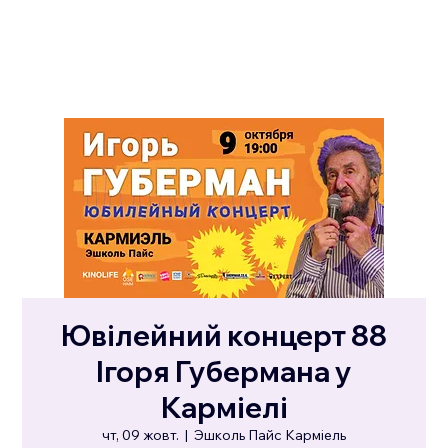
Ювілейний концерт 88
Ігоря Губермана у
Карміелі
чт, 09 жовт.
  |  
Эшколь Пайс Карміель