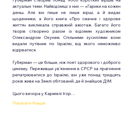
актуальні теми. Найвідоміші з них — «Гарики на кожен 
день». Але він пише не лише вірші, а й видає 
щоденники, а його книга «Про смачне і здорове 
життя» викликала справжній ажіотаж. Багато його 
творів створено разом із відомим художником 
Олександром Окунем. Спільними зусиллями вони 
видали путівник по Ізраїлю, від якого неможливо 
відірватися.
Губерман — це більше, ніж поет здорового і доброго 
цинізму. Переживши ув’язнення в СРСР за прагнення 
репатріюватися до Ізраїлю, він уже понад тридцять 
років живе на Землі обітованій, де й знайшов ДІМ.
Цього вечора у Карміелі Ігор…
Показати більше