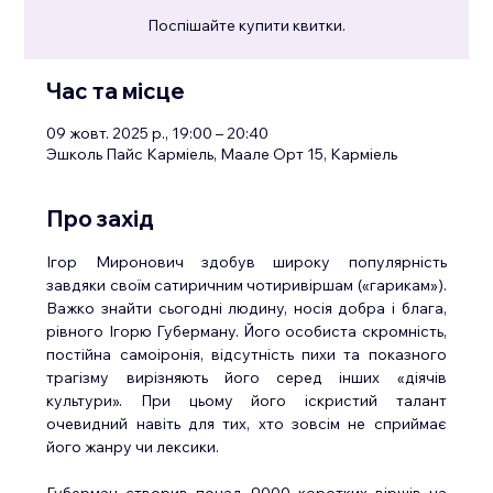
Поспішайте купити квитки.
Час та місце
09 жовт. 2025 р., 19:00 – 20:40
Эшколь Пайс Карміель, Маале Орт 15, Карміель
Про захід
Ігор Миронович здобув широку популярність 
завдяки своїм сатиричним чотиривіршам («гарикам»). 
Важко знайти сьогодні людину, носія добра і блага, 
рівного Ігорю Губерману. Його особиста скромність, 
постійна самоіронія, відсутність пихи та показного 
трагізму вирізняють його серед інших «діячів 
культури». При цьому його іскристий талант 
очевидний навіть для тих, хто зовсім не сприймає 
його жанру чи лексики.
Губерман створив понад 9000 коротких віршів на 