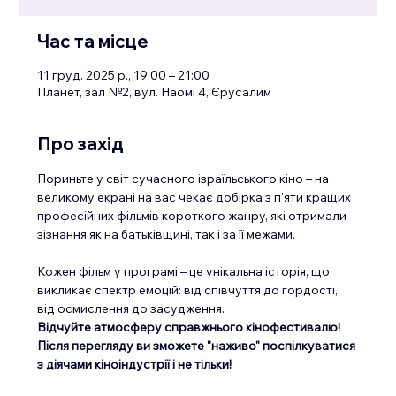
Час та місце
11 груд. 2025 р., 19:00 – 21:00
Планет, зал №2, вул. Наомі 4, Єрусалим
Про захід
Пориньте у світ сучасного ізраїльського кіно – на 
великому екрані на вас чекає добірка з п'яти кращих 
професійних фільмів короткого жанру, які отримали 
зізнання як на батьківщині, так і за її межами.
Кожен фільм у програмі – це унікальна історія, що 
викликає спектр емоцій: від співчуття до гордості, 
від осмислення до засудження.
Відчуйте атмосферу справжнього кінофестивалю!
Після перегляду ви зможете "наживо" поспілкуватися 
з діячами кіноіндустрії і не тільки!