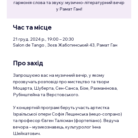
гармонія слова та звуку: музично-літературний вечір
у Рамат Гані!
Час та місце
21 груд. 2024 р., 19:00 – 20:30
Salon de Tango , Зєєв Жаботинський 43, Рамат Ган
Про захід
Запрошуємо вас на музичний вечір, у якому 
прозвучать розповіді про мистецтво та твори 
Моцарта, Шуберта, Сен-Санса, Бізе, Рахманінова, 
Рубінштейна та Верстовського.
У концертній програмі беруть участь артистка 
Ізраїльської опери Софія Лещинська (мецо-сопрано) 
та професор Євген Талісман (фортепіано). Ведуча 
вечора – музикознавець, культуролог Інна 
Шейхатович.