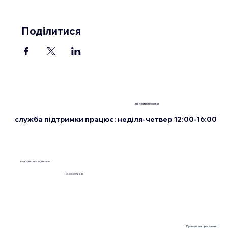
Поділитися
Зв'язатися з нами
служба підтримки працює: неділя-четвер 12:00-16:00
Рішон-ле-Ціон 13, Нетанія
+972555076342
Правила використання