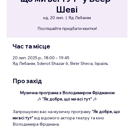
Шеві
нд, 20 лип.
  |  
Яд Лебанім
Поспішайте придбати квитки!
Час та місце
20 лип. 2025 р., 18:00 – 19:45
Яд Лебанім, Sderot Shazar 6, Be'er Sheva, Ізраїль
Про захід
Музична програма з Володимиром Фрідманом
🎶 
"Як добре, що ми всі тут"
 🎶
Запрошуємо вас на музичну програму 
"Як добре, що 
ми всі тут"
 від відомого актора театру та кіно 
Володимира Фрідмана.