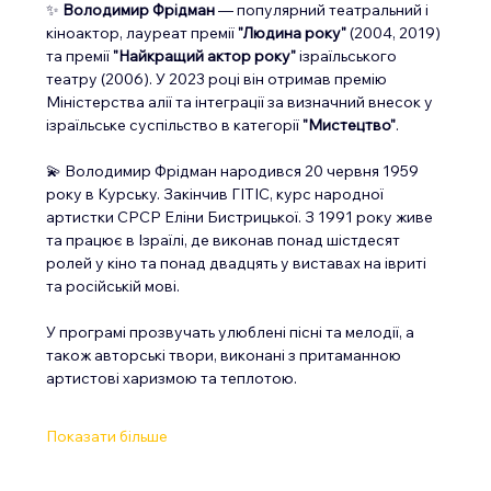
✨ 
Володимир Фрідман
 — популярний театральний і 
кіноактор, лауреат премії 
"Людина року"
 (2004, 2019) 
та премії 
"Найкращий актор року"
 ізраїльського 
театру (2006). У 2023 році він отримав премію 
Міністерства алії та інтеграції за визначний внесок у 
ізраїльське суспільство в категорії 
"Мистецтво"
.
💫 Володимир Фрідман народився 20 червня 1959 
року в Курську. Закінчив ГІТІС, курс народної 
артистки СРСР Еліни Бистрицької. З 1991 року живе 
та працює в Ізраїлі, де виконав понад шістдесят 
ролей у кіно та понад двадцять у виставах на івриті 
та російській мові.
У програмі прозвучать улюблені пісні та мелодії, а 
також авторські твори, виконані з притаманною 
артистові харизмою та теплотою.
Показати більше