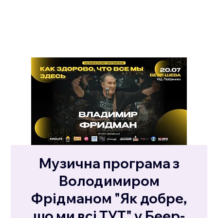
Музична програма з
Володимиром
Фрідманом "Як добре,
що ми всі ТУТ" у Беер-