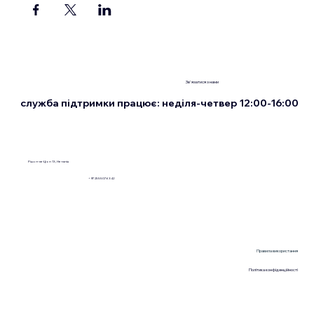
Зв'язатися з нами
служба підтримки працює: неділя-четвер 12:00-16:00
Рішон-ле-Ціон 13, Нетанія
+972555076342
Правила використання
Політика конфіденційності