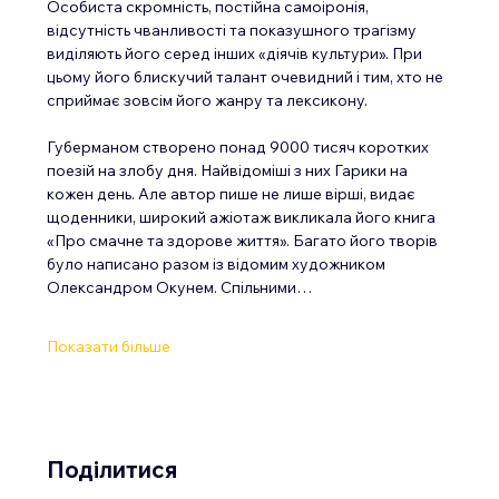
Особиста скромність, постійна самоіронія, 
відсутність чванливості та показушного трагізму 
виділяють його серед інших «діячів культури». При 
цьому його блискучий талант очевидний і тим, хто не 
сприймає зовсім його жанру та лексикону.
Губерманом створено понад 9000 тисяч коротких 
поезій на злобу дня. Найвідоміші з них Гарики на 
кожен день. Але автор пише не лише вірші, видає 
щоденники, широкий ажіотаж викликала його книга 
«Про смачне та здорове життя». Багато його творів 
було написано разом із відомим художником 
Олександром Окунем. Спільними…
Показати більше
Поділитися