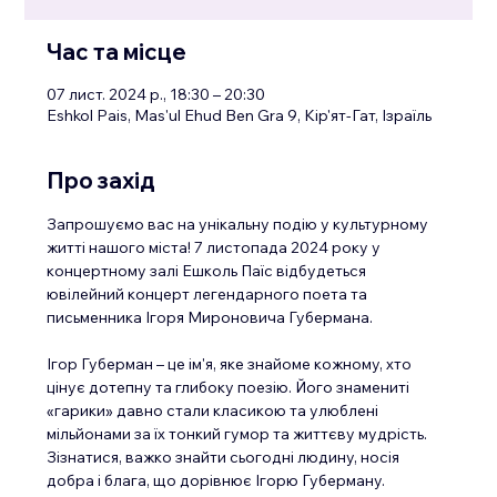
Час та місце
07 лист. 2024 р., 18:30 – 20:30
Eshkol Pais, Mas'ul Ehud Ben Gra 9, Кір'ят-Гат, Ізраїль
Про захід
Запрошуємо вас на унікальну подію у культурному 
житті нашого міста! 7 листопада 2024 року у 
концертному залі Ешколь Паїс відбудеться 
ювілейний концерт легендарного поета та 
письменника Ігоря Мироновича Губермана.
Ігор Губерман – це ім'я, яке знайоме кожному, хто 
цінує дотепну та глибоку поезію. Його знамениті 
«гарики» давно стали класикою та улюблені 
мільйонами за їх тонкий гумор та життєву мудрість. 
Зізнатися, важко знайти сьогодні людину, носія 
добра і блага, що дорівнює Ігорю Губерману. 