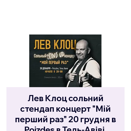
Лев Клоц сольний
стендап концерт "Мій
перший раз" 20 грудня в
Poizdes в Тель-Авіві.