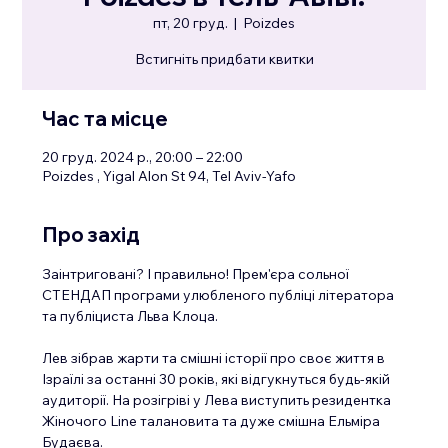
пт, 20 груд.
  |  
Poizdes
Встигніть придбати квитки
Час та місце
20 груд. 2024 р., 20:00 – 22:00
Poizdes , Yigal Alon St 94, Tel Aviv-Yafo
Про захід
Заінтриговані? І правильно! Прем'єра сольної 
СТЕНДАП програми улюбленого публіці літератора 
та публіциста Льва Клоца.
Лев зібрав жарти та смішні історії про своє життя в 
Ізраїлі за останні 30 років, які відгукнуться будь-якій 
аудиторії. На розігріві у Лева виступить резидентка 
Жіночого Line талановита та дуже смішна Ельміра 
Будаєва.