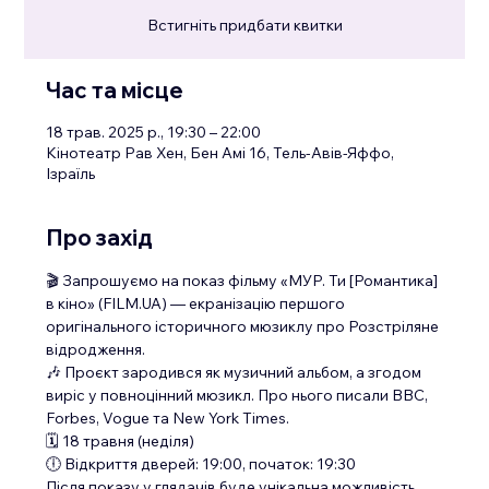
Встигніть придбати квитки
Час та місце
18 трав. 2025 р., 19:30 – 22:00
Кінотеатр Рав Хен, Бен Амі 16, Тель-Авів-Яффо,
Ізраїль
Про захід
🎬 Запрошуємо на показ фільму «МУР. Ти [Романтика] 
в кіно» (FILM.UA) — екранізацію першого 
оригінального історичного мюзиклу про Розстріляне 
відродження.
🎶 Проєкт зародився як музичний альбом, а згодом 
виріс у повноцінний мюзикл. Про нього писали BBC, 
Forbes, Vogue та New York Times.
🗓️ 18 травня (неділя)
🕕 Відкриття дверей: 19:00, початок: 19:30
Після показу у глядачів буде унікальна можливість 