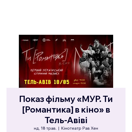
Показ фільму «МУР. Ти
[Романтика] в кіно» в
Тель-Авіві
нд, 18 трав.
  |  
Кінотеатр Рав Хен