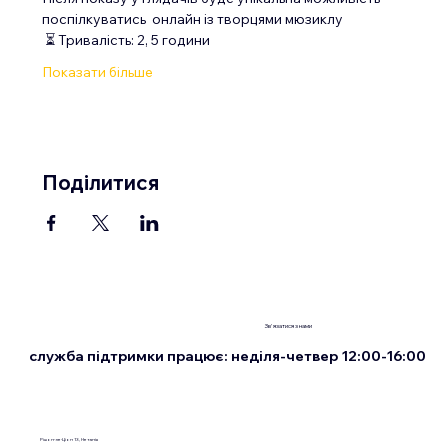
поспілкуватись  онлайн із творцями мюзиклу 
 ⏳ Тривалість: 2, 5 години
Показати більше
Поділитися
Зв'язатися з нами
служба підтримки працює: неділя-четвер 12:00-16:00
Рішон-ле-Ціон 13, Нетанія