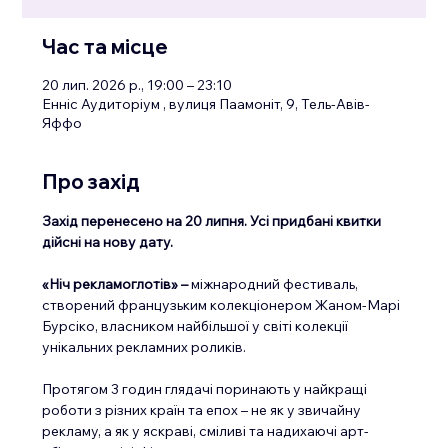
Час та місце
20 лип. 2026 р., 19:00 – 23:10
Енніс Аудиторіум , вулиця Паамоніт, 9, Тель-Авів-
Яффо
Про захід
Захід перенесено на 20 липня. Усі придбані квитки 
дійсні на нову дату.
«Ніч рекламоглотів» – 
міжнародний фестиваль, 
створений французьким колекціонером Жаном-Марі 
Бурсіко, власником найбільшої у світі колекції 
унікальних рекламних роликів.
Протягом 3 годин глядачі поринають у найкращі 
роботи з різних країн та епох – не як у звичайну 
рекламу, а як у яскраві, сміливі та надихаючі арт-