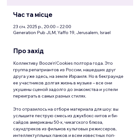
Час та місце
23 січ. 2025 р., 20:00 – 22:00
Generation Pub JLM, Yaffo 19, Jerusalem, Israel
Про захід
Коллективу Booze‘n’Cookies полтора года. Это 
группа репатриантов из России, нашедших друг 
друга уже здесь, на земле Израиля. Но в бекграунде 
ее участников долгая жизнь в музыке – все они 
укушены сценой задолго до знакомства и успели 
переиграть в самых разных стилях. 
Это отразилось на отборе материала для шоу: вы 
услышите пеструю смесь из джукбокс-хитов и би-
сайдов американы 50-х, чикагского блюза, 
саундтреков из фильмов культовых режиссеров, 
интеллектупльных панков и всем известных поп-