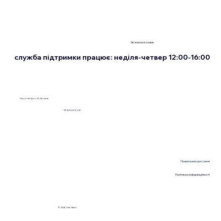
Зв'язатися з нами
служба підтримки працює: неділя-четвер 12:00-16:00
Рішон-ле-Ціон 13, Нетанія
+972555076342
Правила використання
Політика конфіденційності
© 2026 Ose Haim