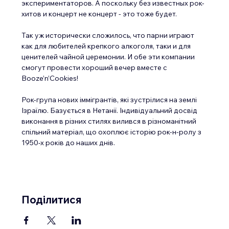
экспериментаторов. А поскольку без известных рок-
хитов и концерт не концерт - это тоже будет.
Так уж исторически сложилось, что парни играют 
как для любителей крепкого алкоголя, таки и для 
ценителей чайной церемонии. И обе эти компании 
смогут провести хороший вечер вместе с 
Booze’n’Cookies!
Рок-група нових іммігрантів, які зустрілися на землі 
Ізраїлю. Базується в Нетанії. Індивідуальний досвід 
виконання в різних стилях вилився в різноманітний 
спільний матеріал, що охоплює історію рок-н-ролу з 
1950-х років до наших днів.
Поділитися