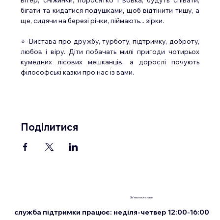
бігати та кидатися подушками, щоб відтінити тишу, а 
ще, сидячи на березі річки, піймають... зірки.
⭐ Вистава про дружбу, турботу, підтримку, доброту, 
любов і віру. Діти побачать милі пригоди чотирьох 
кумедних лісових мешканців, а дорослі почують 
філософські казки про нас із вами.
Поділитися
Зв'язатися з нами
служба підтримки працює: неділя-четвер 12:00-16:00