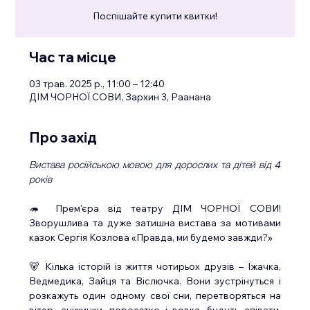
Поспішайте купити квитки!
Час та місце
03 трав. 2025 р., 11:00 – 12:40
ДІМ ЧОРНОЇ СОВИ, Зархин 3, Раанана
Про захід
Вистава російською мовою для дорослих та дітей від 4 
років
🦔 Прем'єра від театру ДІМ ЧОРНОЇ СОВИ!
Зворушлива та дуже затишна вистава за мотивами 
казок Сергія Козлова «Правда, ми будемо завжди?»
🐻 Кілька історій із життя чотирьох друзів – Їжачка, 
Ведмедика, Зайця та Віслючка. Вони зустрінуться і 
розкажуть один одному свої сни, перетворяться на 
вітер, сніжинки, поросятко і вовка, будуть співати, 