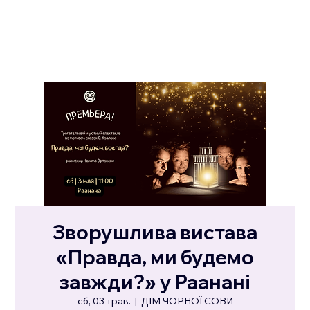
Зворушлива вистава
«Правда, ми будемо
завжди?» у Раанані
сб, 03 трав.
  |  
ДІМ ЧОРНОЇ СОВИ