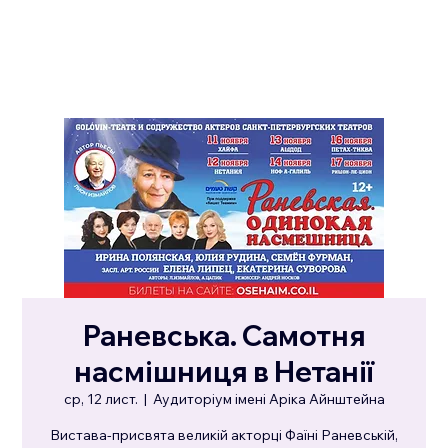
Раневська. Самотня
насмішниця в Нетанії
ср, 12 лист.
  |  
Аудиторіум імені Аріка Айнштейна
Вистава-присвята великій акторці Фаїні Раневській,