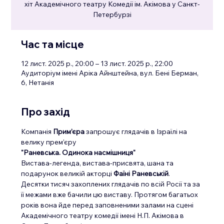
хіт Академічного театру Комедії ім. Акімова у Санкт-
Петербурзі
Час та місце
12 лист. 2025 р., 20:00 – 13 лист. 2025 р., 22:00
Аудиторіум імені Аріка Айнштейна, вул. Бені Берман,
6, Нетанія
Про захід
Компанія 
Прим’єра
 запрошує глядачів в Ізраїлі на 
велику прем’єру
"Раневська. Одинока насмішниця"
Вистава-легенда, вистава-присвята, шана та 
подарунок великій акторці 
Фаїні Раневській
.
Десятки тисяч захоплених глядачів по всій Росії та за 
її межами вже бачили цю виставу. Протягом багатьох 
років вона йде перед заповненими залами на сцені 
Академічного театру комедії імені Н.П. Акімова в 