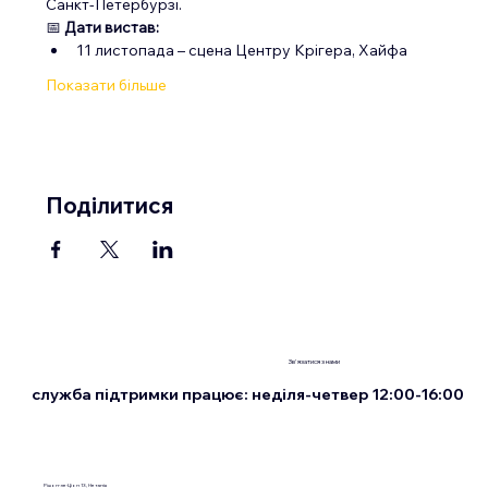
Санкт-Петербурзі.
📅 
Дати вистав:
11 листопада – сцена Центру Крігера, Хайфа
Показати більше
Поділитися
Зв'язатися з нами
служба підтримки працює: неділя-четвер 12:00-16:00
Рішон-ле-Ціон 13, Нетанія