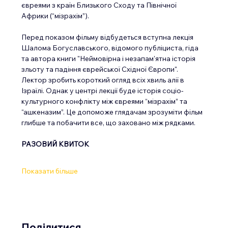
євреями з країн Близького Сходу та Північної 
Африки (“мізрахім”).
Перед показом фільму відбудеться вступна лекція 
Шалома Богуславського, відомого публіциста, гіда 
та автора книги "Неймовірна і незапам'ятна історія 
зльоту та падіння єврейської Східної Європи".
Лектор зробить короткий огляд всіх хвиль алії в 
Ізраїлі. Однак у центрі лекції буде історія соціо-
культурного конфлікту між євреями “мізрахім” та 
“ашкеназим”. Це допоможе глядачам зрозуміти фільм 
глибше та побачити все, що заховано між рядками.
РАЗОВИЙ КВИТОК
Показати більше
Поділитися