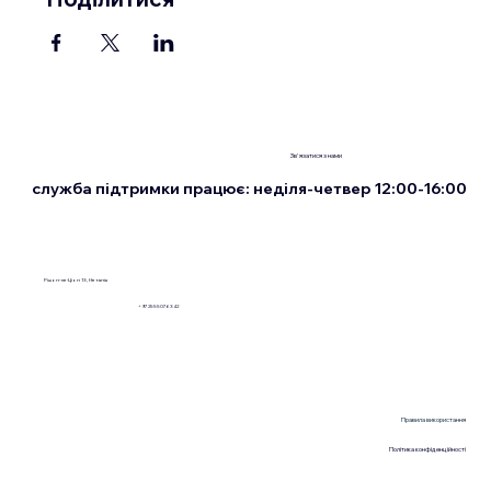
Зв'язатися з нами
служба підтримки працює: неділя-четвер 12:00-16:00
Рішон-ле-Ціон 13, Нетанія
+972555076342
Правила використання
Політика конфіденційності