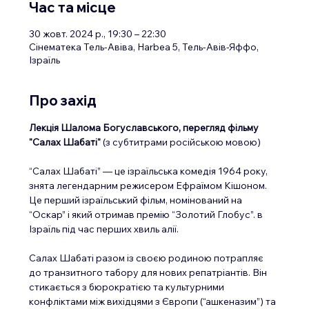
Час та місце
30 жовт. 2024 р., 19:30 – 22:30
Сінематека Тель-Авіва, Harbea 5, Тель-Авів-Яффо,
Ізраїль
Про захід
Лекція Шалома Богуславського, перегляд фільму 
"Салах Шабаті"
 (з субтитрами російською мовою)
“Салах Шабаті” — це ізраїльська комедія 1964 року, 
знята легендарним режисером Ефраїмом Кішоном. 
Це перший ізраїльський фільм, номінований на 
“Оскар” і який отримав премію “Золотий Глобус”. в 
Ізраїль під час перших хвиль алії.
Салах Шабаті разом із своєю родиною потрапляє 
до транзитного табору для нових репатріантів. Він 
стикається з бюрократією та культурними 
конфліктами між вихідцями з Європи (“ашкеназим”) та 