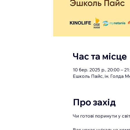
Час та місце
10 бер. 2025 р., 20:00 – 21
Ешколь Пайс, ін. Голда Ме
Про захід
Чи готові поринути у сві
Вас чекає унікальна коме