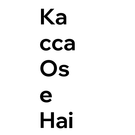
Ка
сса
Os
e
Hai