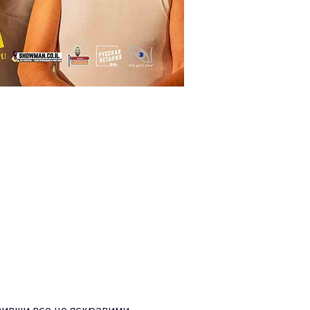
авивши все це яскравими 