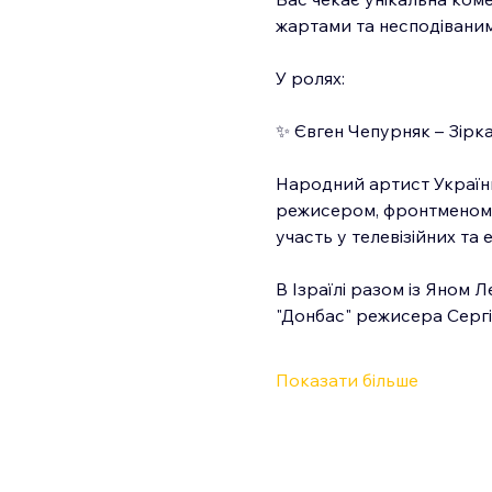
жартами та несподівани
У ролях:
✨ Євген Чепурняк – Зірка
Народний артист України
режисером, фронтменом, 
участь у телевізійних та 
В Ізраїлі разом із Яном 
"Донбас" режисера Сергі
Показати більше