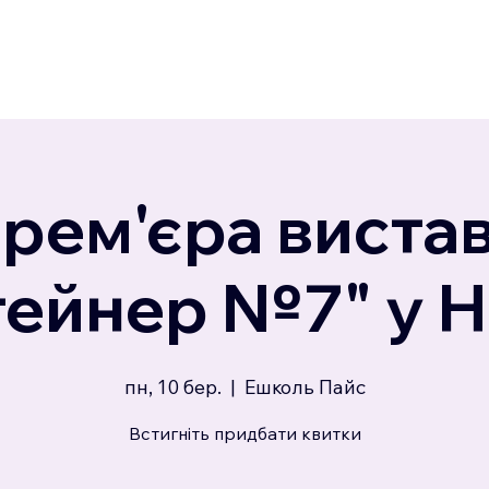
рем'єра виста
ейнер №7" у Н
пн, 10 бер.
  |  
Ешколь Пайс
Встигніть придбати квитки