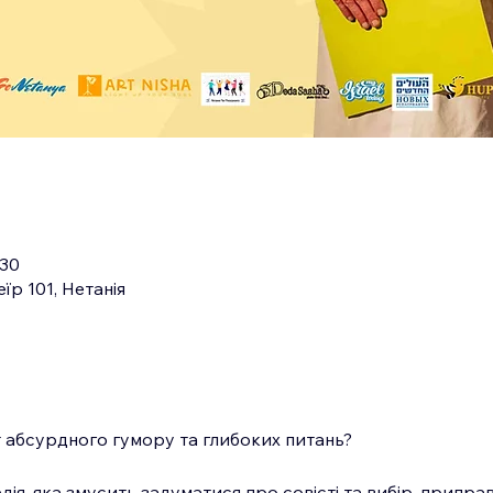
:30
їр 101, Нетанія
т абсурдного гумору та глибоких питань?
дія, яка змусить задуматися про совісті та вибір, припр