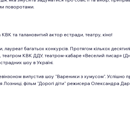
ми поворотами.
 КВК та талановитий актор естради, театру, кіно!
, лауреат багатьох конкурсів. Протягом кількох десятилі
театром КВК ДДУ, театром-кабаре «Веселий писар» (Дніп
естрадних шоу в Україні. 
Левінзоном випустив шоу "Вареники з хумусом". Успішно пр
я Лозниці, фільм "Дорогі діти" режисера Олександра Дар