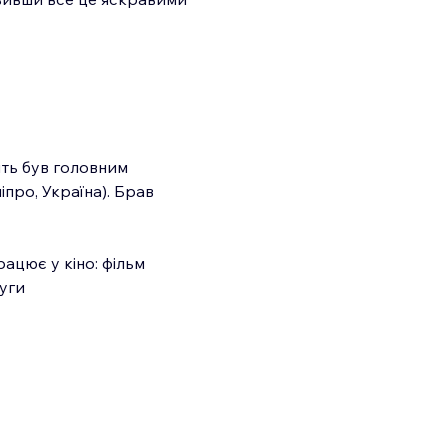
ть був головним 
ро, Україна). Брав 
ацює у кіно: фільм 
уги