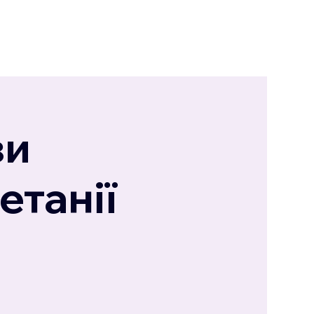
ви
етанії