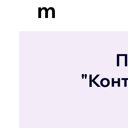
m
П
"Конт