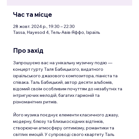
Час та місце
28 жовт. 2024 р., 19:30 – 22:30
Tassa, Hayesod 4, Тель-Авів-Яффо, Ізраїль
Про захід
Запрошуємо вас на унікальну музичну подію — 
концерт гурту Таля Бабицького, видатного 
ізраїльського джазового композитора, піаніста та 
співака. Таль Бабицький, автор десяти альбомів, 
відомий своїм особливим почуттям до незабутніх та 
інтригуючих мелодій, багатих гармоній та 
різноманітних ритмів.
Його музика поєднує елементи класичного джазу, 
модерну, блюзу та близькосхідних відтінків, 
створюючи атмосферу оптимізму, романтики та 
світлих емоцій. У супроводі свого квартету Таль 