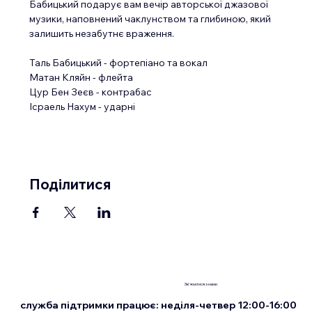
Бабицький подарує вам вечір авторської джазової 
музики, наповнений чаклунством та глибиною, який 
залишить незабутнє враження.
Таль Бабицький - фортепіано та вокал
Матан Кляйн - флейта
Цур Бен Зеєв - контрабас
Ісраель Нахум - ударні
Поділитися
Зв'язатися з нами
служба підтримки працює: неділя-четвер 12:00-16:00