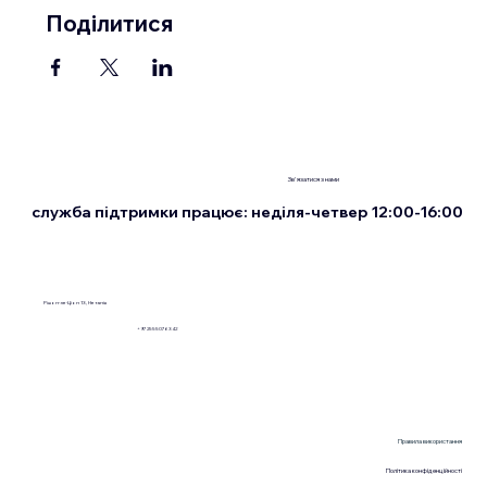
Поділитися
Зв'язатися з нами
служба підтримки працює: неділя-четвер 12:00-16:00
Рішон-ле-Ціон 13, Нетанія
+972555076342
Правила використання
Політика конфіденційності