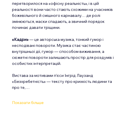
перетворилося на «офісну реальність», і в цій 
реальності вони часто стають схожими на учасників 
божевільного й смішного карнавалу… де ролі 
змінюються, маски спадають, а звичний порядок 
починає давати тріщини.
«Кадри»
 — це авторська музика, тонкий гумор і 
несподівані повороти. Музика стає частиною 
внутрішньої дії, гумор — способом виживання, а 
сюжетні повороти залишають простір для роздумів і 
особистих інтерпретацій.
Вистава за мотивами п’єси Інгрід Лаузанд 
«Безхребетність» — тексту про крихкість людини та 
про те,…
Показати більше