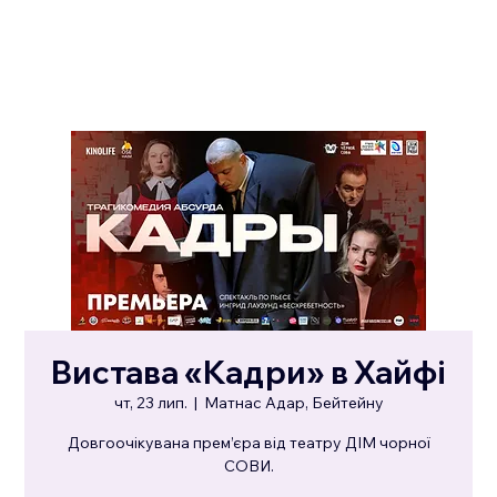
Вистава «Кадри» в Хайфі
чт, 23 лип.
  |  
Матнас Адар, Бейтейну
Довгоочікувана прем’єра від театру ДІМ чорної
СОВИ.