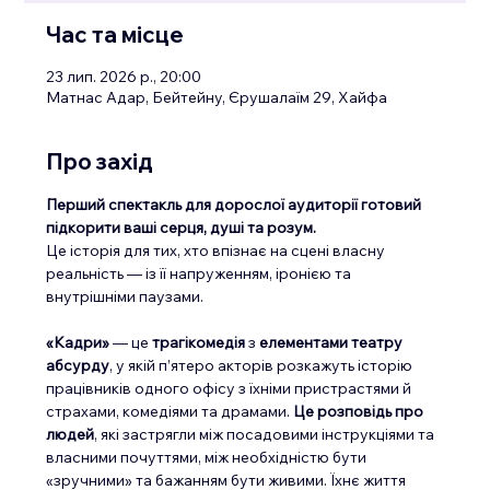
Час та місце
23 лип. 2026 р., 20:00
Матнас Адар, Бейтейну, Єрушалаїм 29, Хайфа
Про захід
Перший спектакль для дорослої аудиторії готовий 
підкорити ваші серця, душі та розум.
Це історія для тих, хто впізнає на сцені власну 
реальність — із її напруженням, іронією та 
внутрішніми паузами.
«Кадри»
 — це 
трагікомедія
 з 
елементами театру 
абсурду
, у якій п’ятеро акторів розкажуть історію 
працівників одного офісу з їхніми пристрастями й 
страхами, комедіями та драмами. 
Це розповідь про 
людей
, які застрягли між посадовими інструкціями та 
власними почуттями, між необхідністю бути 
«зручними» та бажанням бути живими. Їхнє життя 