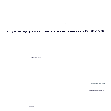
Зв'язатися з нами
служба підтримки працює: неділя-четвер 12:00-16:00
Рішон-ле-Ціон 13, Нетанія
+972555076342
Правила використання
Політика конфіденційності
© 2026 Ose Haim