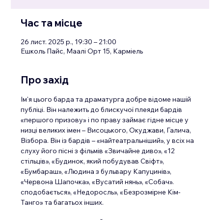
Час та місце
26 лист. 2025 р., 19:30 – 21:00
Ешколь Пайс, Маалі Орт 15, Карміель
Про захід
Ім'я цього барда та драматурга добре відоме нашій 
публіці. Він належить до блискучої плеяди бардів 
«першого призову» і по праву займає гідне місце у 
низці великих імен – Висоцького, Окуджави, Галича, 
Візбора. Він із бардів – «найтеатральніший», у всіх на 
слуху його пісні з фільмів «Звичайне диво», «12 
стільців», «Будинок, який побудував Свіфт», 
«Бумбараш», «Людина з бульвару Капуцинів», 
«Червона Шапочка», «Вусатий нянь», «Собач». 
сподобається», «Недоросль», «Безрозмірне Кім-
Танго» та багатьох інших.