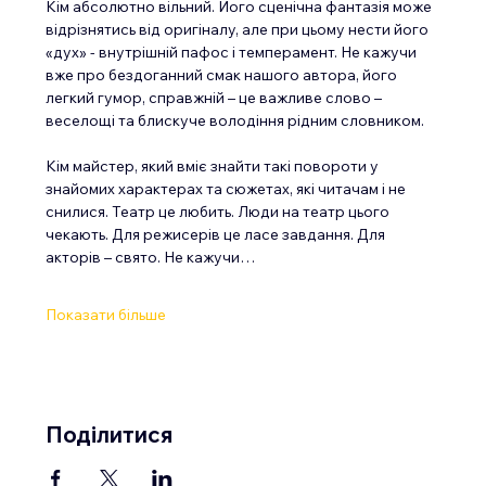
Кім абсолютно вільний. Його сценічна фантазія може 
відрізнятись від оригіналу, але при цьому нести його 
«дух» - внутрішній пафос і темперамент. Не кажучи 
вже про бездоганний смак нашого автора, його 
легкий гумор, справжній – це важливе слово – 
веселощі та блискуче володіння рідним словником.
Кім майстер, який вміє знайти такі повороти у 
знайомих характерах та сюжетах, які читачам і не 
снилися. Театр це любить. Люди на театр цього 
чекають. Для режисерів це ласе завдання. Для 
акторів – свято. Не кажучи…
Показати більше
Поділитися