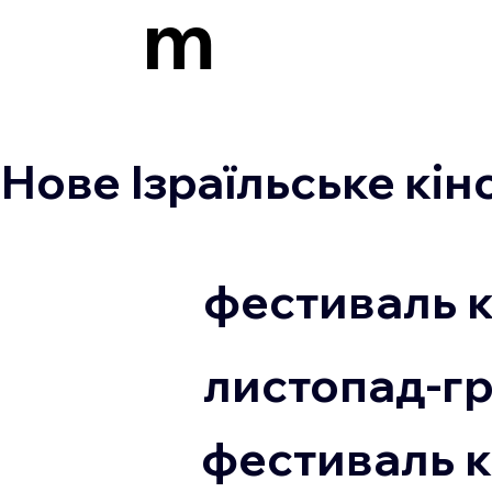
m
Нове Ізраїльське кін
фестиваль к
листопад-г
фестиваль к