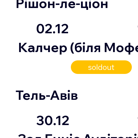
Рішон-ле-ціон
02.12
Калчер (біля Моф
soldout
Тель-Авів
30.12