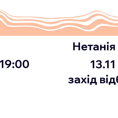
נתניה
Нетанія
19:00
19:00
13.11
13.11
листопа
захід ві
 2024