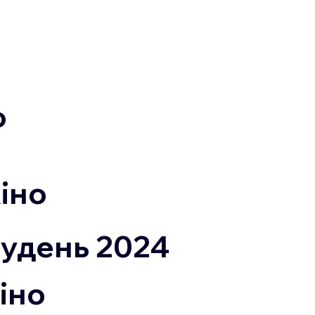
о
іно
рудень 2024
іно