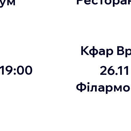
іум
Кфар В
19:00
26.11
Філармон