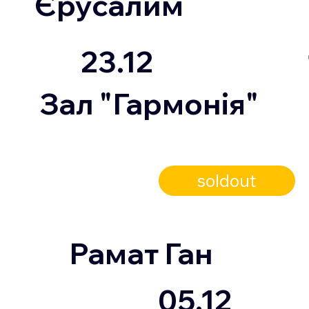
Єрусалим
23.12
Зал "Гармонія"
soldout
Рамат Ган
05.12