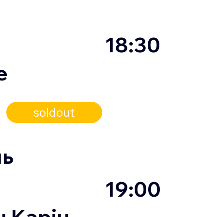
18:30
e
soldout
ль
19:00
н Карін