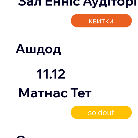
Зал Енніс Аудітор
квитки
Ашдод
11.12
Матнас Тет
soldout