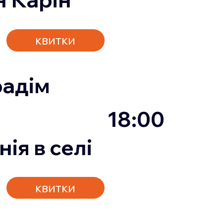
квитки
радім
18:00
ія в селі
квитки