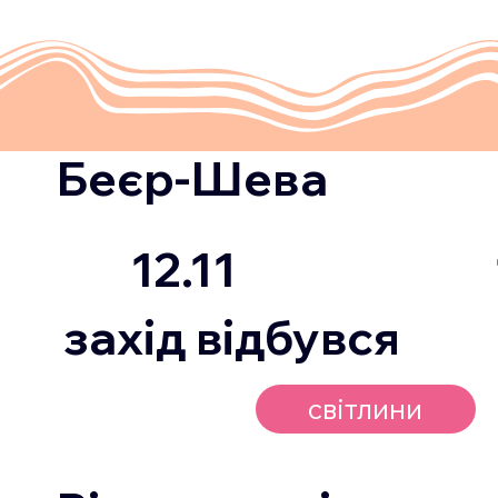
באר שבע
Беєр-Шева
12.11
12.11
листопад-грудень
захід відбувся
вже скоро
світлини