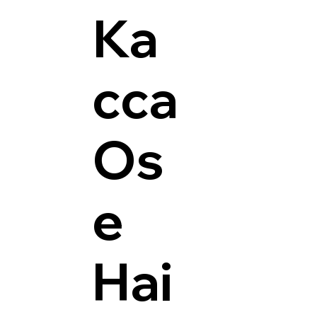
Ка
сса
Os
e
Hai