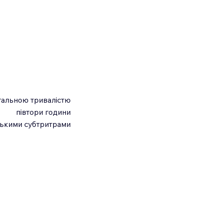
агальною тривалістю
півтори години
йськими субтритрами