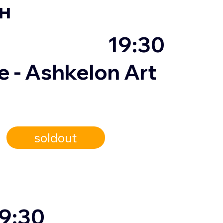
н
19:30
 - Ashkelon Art
soldout
9:30