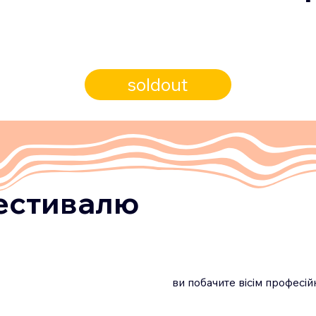
soldout
естивалю
ви побачите вісім професі