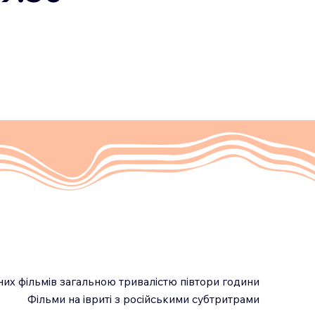
йних фільмів загальною тривалістю півтори години
Фільми на івриті з російськими субтритрами