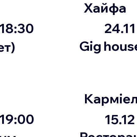
Хайфа
18:30
24.11
Gig hous
ет)
Карміе
19:00
15.12
Рестора