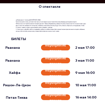
О спектакле
🦔 Премьера от театра ДОМ ЧЁРНОЙ СОВЫ!
Трогательный и очень уютный спектакль по мотивам сказок Сергея Козлова «Правда, мы будем всегда?»
🐻 Несколько историй из жизни четырёх друзей – Ёжика, Медвежонка, Зайца и Ослика. Они встретятся и расскажут друг
другу свои сны, превратятся в ветер, снежинки, поросёнка и волка, будут петь, бегать и бросаться подушками, чтобы
оттенить тишину, а ещё, сидя на берегу реки, поймают... звёзды.
⭐ Спектакль о дружбе, заботе, поддержке, доброте, любви и вере. Дети увидят милые приключения четырёх забавных
лесных обитателей, а взрослые услышат философские сказки о нас с вами.
БИЛЕТЫ
Мероприятие
Раанана
2 мая 17:00
Мероприятие
3 мая 11:00
Раанана
Мероприятие
9 мая 16:00
Хайфа
прошло
Мероприятие
Ришон-Ле-Цион
10 мая 11:00
прошло
Мероприятие
16 мая 14:00
Петах-Тиква
прошло