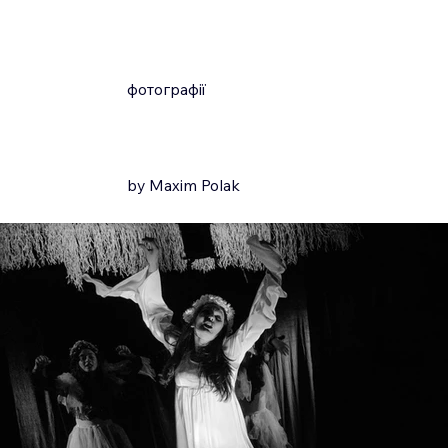
фотографії
by
Maxim Polak