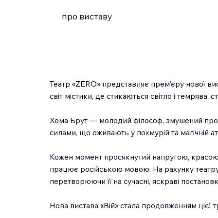
про виставу
Театр «ZERO» представляє прем’єру нової вист
світ містики, де стикаються світло і темрява, ст
Хома Брут — молодий філософ, змушений провес
силами, що оживають у похмурій та магічній а
Кожен момент просякнутий напругою, красою 
працює російською мовою. На рахунку театру
перетворюючи її на сучасні, яскраві постановк
Нова вистава «Вій» стала продовженням цієї т