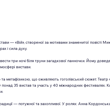
ави — «Вій», створеної за мотивами знаменитої повісті Мико
рах і сила духу.
ти три ночі біля труни загадкової панночки. Йому доведеть
тмосфері вистави.
та метафізикою, що оживляють гоголівський сюжет. Театр 
 понад 35 вистав та участь у 40 міжнародних фестивалях. 
и.
радиції — потужної та захопливої. У ролях: Анна Кордонськ