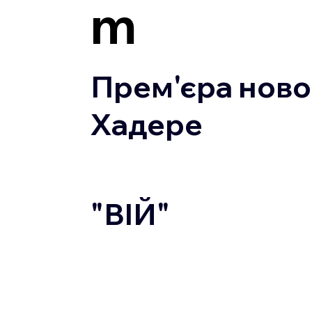
m
Прем'єра новог
Хадере
"ВІЙ"