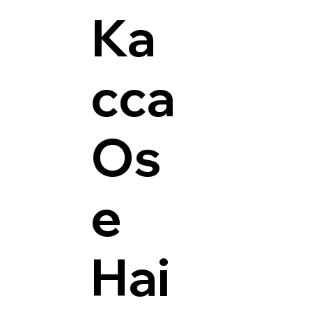
Ка
сса
Os
e
Hai