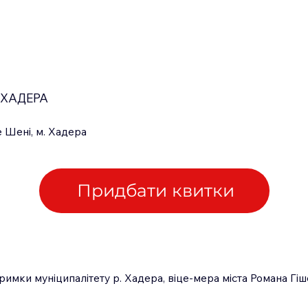
ХАДЕРА
 Шені, м. Хадера
Придбати квитки
римки муніципалітету р. Хадера, віце-мера міста Романа Гіш