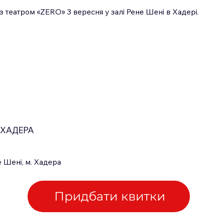
 із театром «ZERO» 3 вересня у залі Рене Шені в Хадері.
ХАДЕРА
 Шені, м. Хадера
Придбати квитки