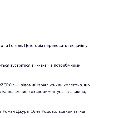
ли Гоголя. Ця історія переносить глядачів у
ся зустрітися віч-на-віч з потойбічними
«ZERO» — відомий ізраїльський колектив, що
Команда сміливо експериментує з класикою,
а, Роман Джура, Олег Родовольський та інші.