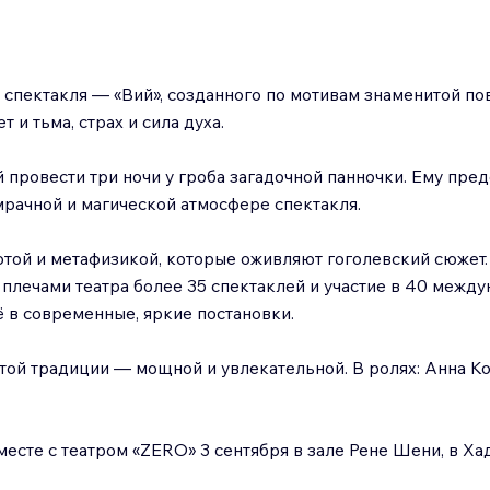
спектакля — «Вий», созданного по мотивам знаменитой пов
 и тьма, страх и сила духа.
ровести три ночи у гроба загадочной панночки. Ему предс
мрачной и магической атмосфере спектакля.
той и метафизикой, которые оживляют гоголевский сюжет
 плечами театра более 35 спектаклей и участие в 40 межд
ё в современные, яркие постановки.
той традиции — мощной и увлекательной. В ролях: Анна К
месте с театром «ZERO» 3 сентября в зале Рене Шени, в Ха