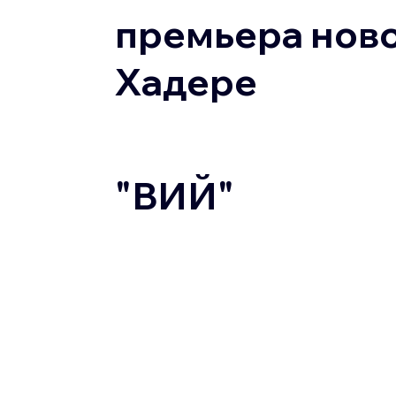
премьера ново
Хадере
"ВИЙ"