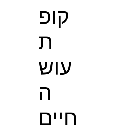
קופ
ת
עוש
ה
חיים