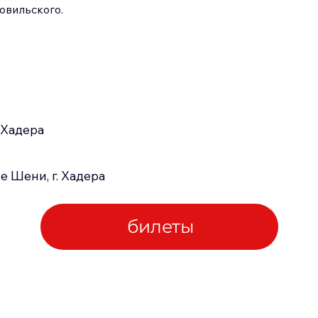
овильского.
Хадера
е Шени, г. Хадера
билеты