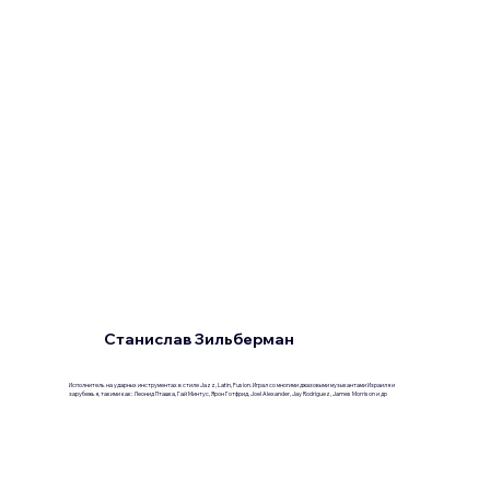
Станислав Зильберман
Исполнитель на ударных инструментах в стиле Jazz, Latin, Fusion. Играл со многими джазовыми музыкантами Израиля и
зарубежья, такими как: Леонид Пташка, Гай Минтус, Ярон Готфрид, Joel Alexander, Jay Rodriguez, James Morrison и др