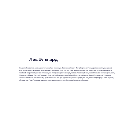
Лев Эльгардт
Солист, обладатель уникального голоса бас-профундо. Выпускник Санкт-Петербургской Государственной Музыкальной
Консерватории и Академии молодых певцов Мариинского театра. Участник проекта шоу «Голос», выступал в Мариинском
театре. В его репертуаре Дон Фернандо в «Фиделио» (Бетховен), Цунига в «Кармен» (Бизе), Мазетто в «Дон Жуане» (Моцарт),
Жеронте в «Манон Леско» (Пуччини), Куно в «Свободном шутке» (Вебер), Глостер в «Короле Лире» (Сломинский), Гремин в
«Евгении Онегине» (Чайковский), Филиберто в «Синьоре Брускино» (Россини) и другие. Лауреат международных конкурсов,
обладатель Гран-При международного вокального конкурса «Золотая Ханукия» в Берлине