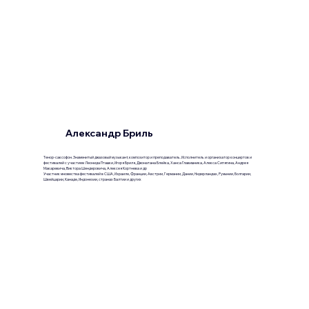
Александр Бриль
Тенор-саксофон. Знаменитый джазовый музыкант, композитор и преподаватель. Исполнитель и организатор концертов и
фестивалей с участием Леонида Пташки, Игоря Бриля, Джонатана Блейка, Ханса Главишника, Алекса Сипягина, Андрея
Макаревича, Виктора Шендеровича, Алексея Кортнева и др
Участник множества фестивалей в США, Израиле, Франции, Австрии, Германии, Дании, Нидерландах, Румынии, Болгарии,
Швейцарии, Канаде, Индонезии, странах Балтии и других