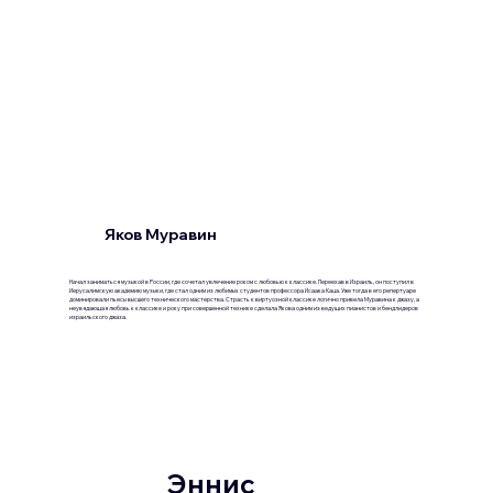
Яков Муравин
Начал заниматься музыкой в России, где сочетал увлечение роком с любовью к классике. Переехав в Израиль, он поступил в
Иерусалимскую академию музыки, где стал одним из любимых студентов профессора Исаака Каца. Уже тогда в его репертуаре
доминировали пьесы высшего технического мастерства. Страсть к виртуозной классике логично привела Муравина к джазу, а
неувядающая любовь к классике и року при совершенной технике сделала Якова одним из ведущих пианистов и бендлидеров
израильского джаза.
Эннис