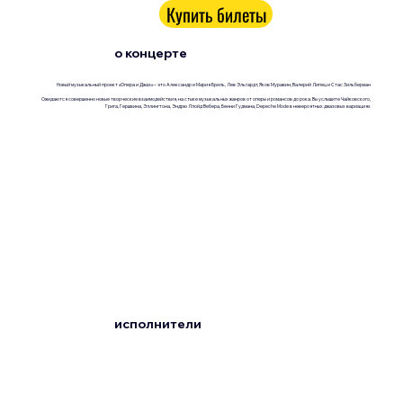
Купить билеты
о концерте
Новый музыкальный проект «Опера и Джаз» – это Александр и Мария Бриль, Лев Эльгардт, Яков Муравин, Валерий Липец и Стас Зильберман
Ожидаются совершенно новые творческие взаимодействия, на стыке музыкальных жанров от оперы и романсов до рока. Вы услышите Чайковского,
Грига, Гершвина, Эллингтона, Эндрю Ллойд Вебера, Бенни Гудмана, Depeche Mode в невероятных джазовых вариациях
исполнители