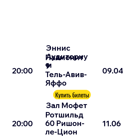
Эннис
Аудиториу
Паамонит
м
9
20:00
09.04
Тель-Авив-
Яффо
Купить билеты
Зал Мофет
Ротшильд
60 Ришон-
20:00
11.06
ле-Цион