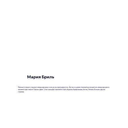
Мария Бриль
Певица (сопрано), лауреат международных конкурсов, преподаватель. Автор и художественный руководитель международного
органного фестиваля “Орган и джаз”. Участница фестивалей в США, Израиле, Нидерландах, Китае, Латвии, Польше и других
странах