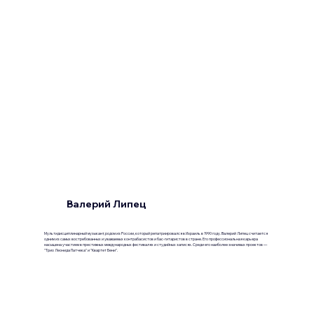
Валерий Липец
Мультидисциплинарный музыкант, родом из России, который репатриировался в Израиль в 1990 году. Валерий Липец считается
одним из самых востребованных и уважаемых контрабасистов и бас-гитаристов в стране. Его профессиональная карьера
насыщена участием в престижных международных фестивалях и студийных записях. Среди его наиболее значимых проектов —
"Трио Леонида Патчека" и "Квартет Бени".