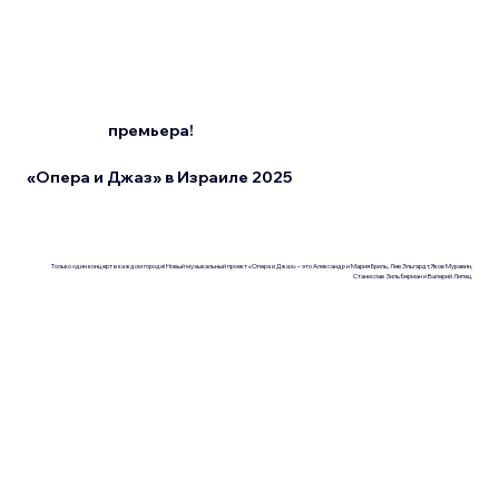
премьера!
«Опера и Джаз» в Израиле 2025
Только один концерт в каждом городе! Новый музыкальный проект «Опера и Джаз» – это Александр и Мария Бриль, Лев Эльгардт, Яков Муравин,
Станислав Зильберман и Валерий Липец