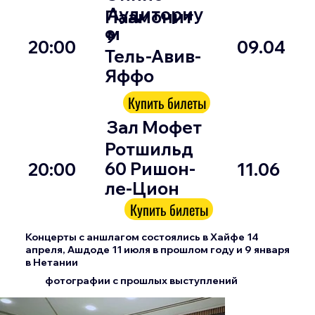
Аудиториу
Паамонит
м
9
20:00
09.04
Тель-Авив-
Яффо
Купить билеты
Зал Мофет
Ротшильд
60 Ришон-
20:00
11.06
ле-Цион
Купить билеты
Концерты с аншлагом состоялись в Хайфе 14
апреля, Ашдоде 11 июля в прошлом году и 9 января
в Нетании
фотографии с прошлых выступлений